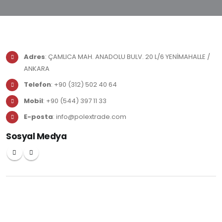
Adres
: ÇAMLICA MAH. ANADOLU BULV. 20 L/6 YENİMAHALLE /
ANKARA
Telefon
: +90 (312) 502 40 64
Mobil
: +90 (544) 397 11 33
E-posta
:
info@polextrade.com
Sosyal Medya